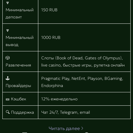
🔽
Минимальный
150 RUB
депозит
🔽
Минимальный
1000 RUB
вывод
🎲
Слоты (Book of Dead, Gates of Olympus),
Развлечения
live casino, быстрые игры, рулетка онлайн
🕹
Pragmatic Play, NetEnt, Playson, BGaming,
Провайдеры
Endorphina
🎫 Кэшбек
12% еженедельно
🔍 Поддержка
Чат 24/7, Telegram, email
Читать далее