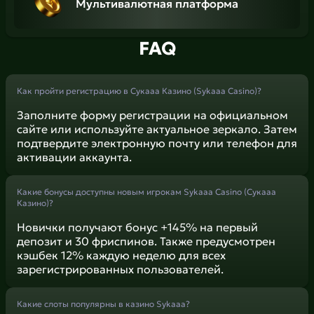
Мультивалютная платформа
FAQ
Как пройти регистрацию в Сукааа Казино (Sykaaa Casino)?
Заполните форму регистрации на официальном
сайте или используйте актуальное зеркало. Затем
подтвердите электронную почту или телефон для
активации аккаунта.
Какие бонусы доступны новым игрокам Sykaaa Casino (Сукааа
Казино)?
Новички получают бонус +145% на первый
депозит и 30 фриспинов. Также предусмотрен
кэшбек 12% каждую неделю для всех
зарегистрированных пользователей.
Какие слоты популярны в казино Sykaaa?